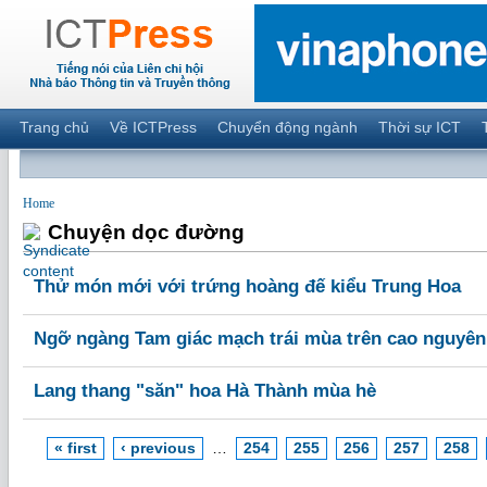
Trang chủ
Về ICTPress
Chuyển động ngành
Thời sự ICT
Home
Chuyện dọc đường
Thử món mới với trứng hoàng đế kiểu Trung Hoa
Ngỡ ngàng Tam giác mạch trái mùa trên cao nguyên
Lang thang "săn" hoa Hà Thành mùa hè
« first
‹ previous
…
254
255
256
257
258