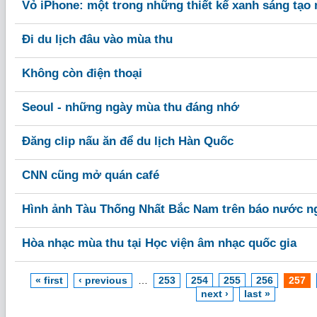
Vỏ iPhone: một trong những thiết kế xanh sáng tạo 
Đi du lịch đâu vào mùa thu
Không còn điện thoại
Seoul - những ngày mùa thu đáng nhớ
Đăng clip nấu ăn để du lịch Hàn Quốc
CNN cũng mở quán café
Hình ảnh Tàu Thống Nhất Bắc Nam trên báo nước n
Hòa nhạc mùa thu tại Học viện âm nhạc quốc gia
« first
‹ previous
…
253
254
255
256
257
next ›
last »