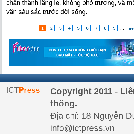
chân thành lặng lẽ, không phô trương, và 
văn sâu sắc trước đời sống.
1
2
3
4
5
6
7
8
9
…
ne
Copyright 2011 - Li
thông.
Địa chỉ: 18 Nguyễn Du
info@ictpress.vn