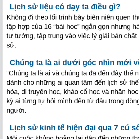
Lịch sử liệu có dạy ta điều gì?
Không đi theo lối trình bày biên niên quen t
tập hợp của 16 “bài học” ngắn gọn nhưng h
tư tưởng, tập trung vào việc lý giải bản chất c
sử.
Chúng ta là ai dưới góc nhìn mới 
“Chúng ta là ai và chúng ta đã đến đây thế 
dành cho những ai quan tâm đến lịch sử thế 
hóa, di truyền học, khảo cổ học và nhân họ
kỳ ai từng tự hỏi mình đến từ đâu trong dòng
người.
Lịch sử kinh tế hiện đại qua 7 cú s
Mỗi cuộc khủng hoảng lại dẫn đến những tha