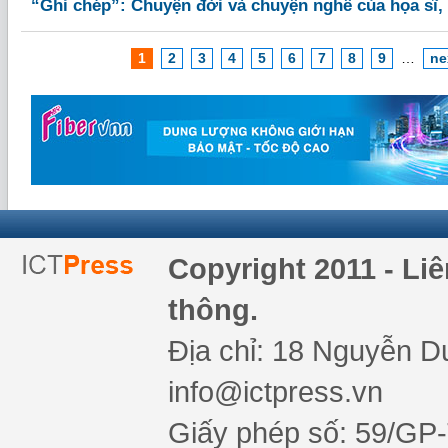
“Ghi chép”: Chuyện đời và chuyện nghề của họa sĩ, 
1
2
3
4
5
6
7
8
9
…
ne
Copyright 2011 - Li
thông.
Địa chỉ: 18 Nguyễn Du
info@ictpress.vn
Giấy phép số: 59/GP