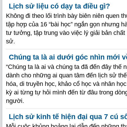
Lịch sử liệu có dạy ta điều gì?
Không đi theo lối trình bày biên niên quen t
tập hợp của 16 “bài học” ngắn gọn nhưng h
tư tưởng, tập trung vào việc lý giải bản chất c
sử.
Chúng ta là ai dưới góc nhìn mới 
“Chúng ta là ai và chúng ta đã đến đây thế 
dành cho những ai quan tâm đến lịch sử thế 
hóa, di truyền học, khảo cổ học và nhân họ
kỳ ai từng tự hỏi mình đến từ đâu trong dòng
người.
Lịch sử kinh tế hiện đại qua 7 cú s
Mỗi cuộc khủng hoảng lại dẫn đến những tha