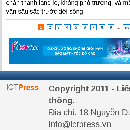
chân thành lặng lẽ, không phô trương, và 
văn sâu sắc trước đời sống.
1
2
3
4
5
6
7
8
9
…
ne
Copyright 2011 - Li
thông.
Địa chỉ: 18 Nguyễn Du
info@ictpress.vn