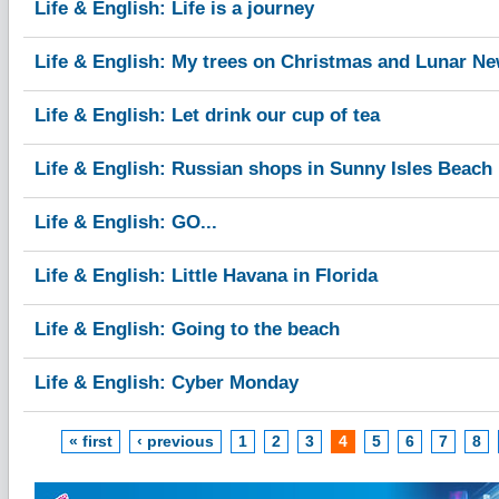
Life & English: Life is a journey
Life & English: My trees on Christmas and Lunar Ne
Life & English: Let drink our cup of tea
Life & English: Russian shops in Sunny Isles Beach
Life & English: GO...
Life & English: Little Havana in Florida
Life & English: Going to the beach
Life & English: Cyber Monday
« first
‹ previous
1
2
3
4
5
6
7
8