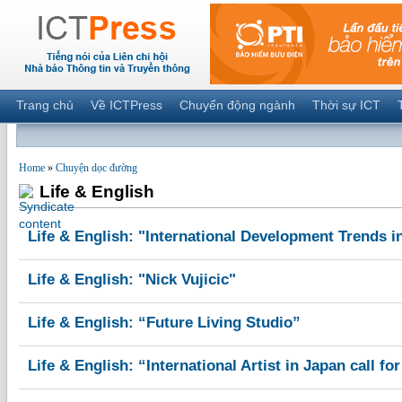
Trang chủ
Về ICTPress
Chuyển động ngành
Thời sự ICT
Home
»
Chuyện dọc đường
Life & English
Life & English: "International Development Trends i
Life & English: "Nick Vujicic"
Life & English: “Future Living Studio”
Life & English: “International Artist in Japan call fo