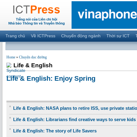
Trang chủ
Về ICTPress
Chuyển động ngành
Thời sự ICT
Home
»
Chuyện dọc đường
Life & English
Life & English: Enjoy Spring
Life & English: NASA plans to retire ISS, use private stati
Life & English: Librarians find creative ways to serve kids
Life & English: The story of Life Savers