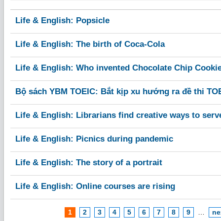
Life & English: Popsicle
Life & English: The birth of Coca-Cola
Life & English: Who invented Chocolate Chip Cooki
Bộ sách YBM TOEIC: Bắt kịp xu hướng ra đề thi TO
Life & English: Librarians find creative ways to serv
Life & English: Picnics during pandemic
Life & English: The story of a portrait
Life & English: Online courses are rising
1
2
3
4
5
6
7
8
9
…
ne