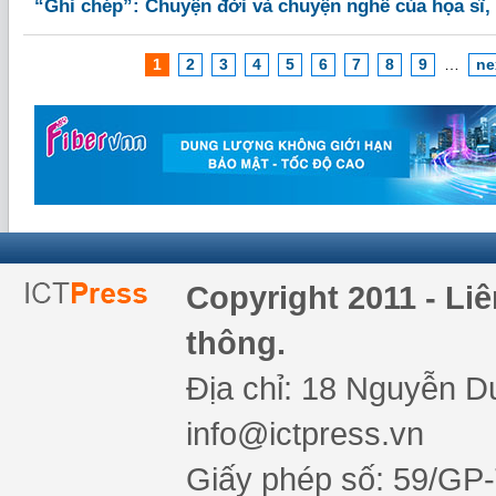
“Ghi chép”: Chuyện đời và chuyện nghề của họa sĩ, 
1
2
3
4
5
6
7
8
9
…
ne
Copyright 2011 - Li
thông.
Địa chỉ: 18 Nguyễn Du
info@ictpress.vn
Giấy phép số: 59/GP