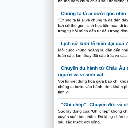
nhưng hàm chứa chiều sâu tư tưởng, tập 
Chúng ta là ai dưới góc nhì
“Chúng ta là ai và chúng ta đã đến đ
lịch sử thế giới, sinh học tiến hóa, di
từng tự hỏi mình đến từ đâu trong dòng
Lịch sử kinh tế hiện đại qua 
Mỗi cuộc khủng hoảng lại dẫn đến nhữn
toàn cầu, làm thay đổi cấu trúc và các 
Chuyến du hành từ Châu Âu s
người và vi sinh vật
Với lối viết dung hòa giữa báo chí kho
chúng ta bước vào hành trình khám ph
tinh vi.
“Ghi chép”: Chuyện đời và ch
Sức lay động của “Ghi chép” không chỉ
xuyên suốt tác phẩm. Đó là sự chân t
sâu sắc trước đời sống.