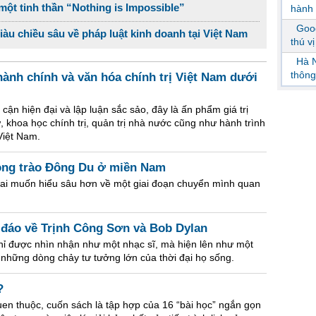
ột tinh thần “Nothing is Impossible”
hành 
Goog
giàu chiều sâu về pháp luật kinh doanh tại Việt Nam
thú v
Hà N
thông
ành chính và văn hóa chính trị Việt Nam dưới
 cận hiện đại và lập luận sắc sảo, đây là ấn phẩm giá trị
, khoa học chính trị, quản trị nhà nước cũng như hành trình
Việt Nam.
ong trào Đông Du ở miền Nam
 ai muốn hiểu sâu hơn về một giai đoạn chuyển mình quan
 đáo về Trịnh Công Sơn và Bob Dylan
ỉ được nhìn nhận như một nhạc sĩ, mà hiện lên như một
h những dòng chảy tư tưởng lớn của thời đại họ sống.
?
quen thuộc, cuốn sách là tập hợp của 16 “bài học” ngắn gọn