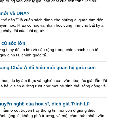
trung vào việc lý giải bản chất của tiến trình lịch sử.
n mới về DNA?
ây thế nào?” là cuốn sách dành cho những ai quan tâm đến
 truyền học, khảo cổ học và nhân học cũng như cho bất kỳ ai
 chảy dài của loài người.
7 cú sốc lớn
g thay đổi to lớn và sâu rộng trong chính sách kinh tế
quy định tài chính quốc tế.
ang Châu Á để hiểu mối quan hệ giữa con
a học, du ký ẩm thực và nghiên cứu văn hóa, tác giả dẫn dắt
á hệ vi sinh đường ruột như một hệ sinh thái sống động và
uyện nghề của họa sĩ, dịch giả Trịnh Lữ
 nằm ở cốt truyện hay thông tin, mà còn ở giọng điệu
hành lặng lẽ, không phô trương, và một cảm thức nhân văn