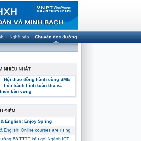
nh
Nghề báo
Chuyện dọc đường
M NHIỀU NHẤT
Hội thảo đồng hành cùng SME
trên hành trình tuân thủ và
triển bền vững
U ĐIỂM
 & English: Enjoy Spring
 & English: Online courses are rising
trưởng Bộ TTTT kêu gọi Ngành ICT