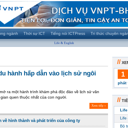
ộng ngành
Thời sự ICT
Tiếng nói ICTPress
Tri thức chuyên ngà
Life & English
//
XE
u hành hấp dẫn vào lịch sử ngôi
1
phát 
 mở ra một hành trình khám phá độc đáo về lịch sử văn
 gian quen thuộc nhất của con người.
//
TIÊ
Xem tiếp »
Life
Life
 về hình thành và phát triển của công ty
Bộ 