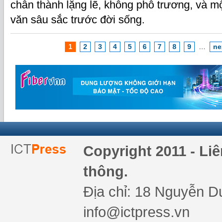
chân thành lặng lẽ, không phô trương, và 
văn sâu sắc trước đời sống.
1
2
3
4
5
6
7
8
9
…
ne
Copyright 2011 - Li
thông.
Địa chỉ: 18 Nguyễn Du
info@ictpress.vn