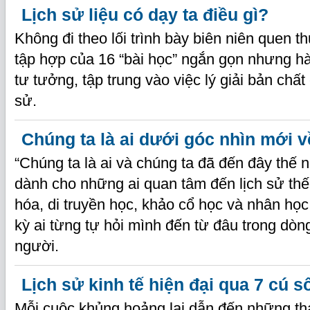
Lịch sử liệu có dạy ta điều gì?
Không đi theo lối trình bày biên niên quen t
tập hợp của 16 “bài học” ngắn gọn nhưng h
tư tưởng, tập trung vào việc lý giải bản chất c
sử.
Chúng ta là ai dưới góc nhìn mới 
“Chúng ta là ai và chúng ta đã đến đây thế 
dành cho những ai quan tâm đến lịch sử thế 
hóa, di truyền học, khảo cổ học và nhân họ
kỳ ai từng tự hỏi mình đến từ đâu trong dòng
người.
Lịch sử kinh tế hiện đại qua 7 cú s
Mỗi cuộc khủng hoảng lại dẫn đến những tha