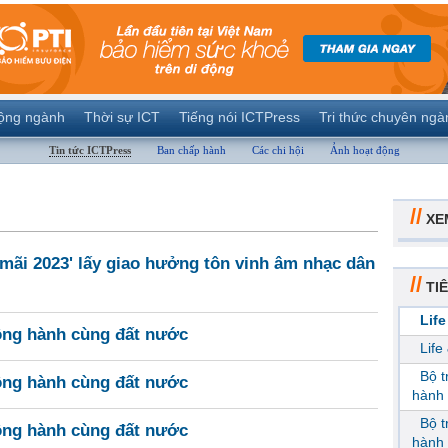
ộng ngành
Thời sự ICT
Tiếng nói ICTPress
Tri thức chuyên ngà
Tin tức ICTPress
Ban chấp hành
Các chi hội
Ảnh hoạt động
//
XE
mãi 2023' lấy giao hưởng tôn vinh âm nhạc dân
//
TIÊ
Life
ồng hành cùng đất nước
Life
Bộ 
ồng hành cùng đất nước
hành 
Bộ 
ồng hành cùng đất nước
hành 