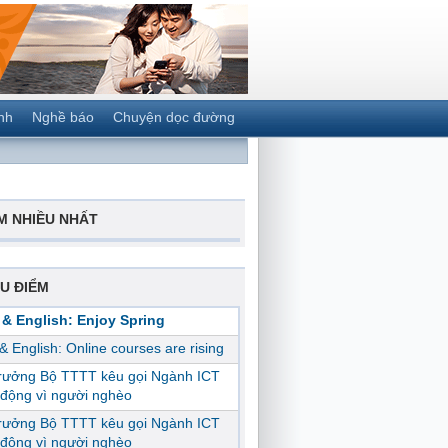
nh
Nghề báo
Chuyện dọc đường
M NHIỀU NHẤT
U ĐIỂM
 & English: Enjoy Spring
 & English: Online courses are rising
trưởng Bộ TTTT kêu gọi Ngành ICT
động vì người nghèo
trưởng Bộ TTTT kêu gọi Ngành ICT
động vì người nghèo