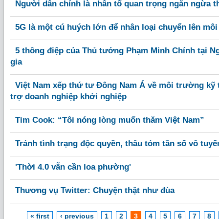
Người dân chính là nhân tố quan trọng ngăn ngừa th
5G là một cú huých lớn để nhân loại chuyển lên môi
5 thông điệp của Thủ tướng Phạm Minh Chính tại N
gia
Việt Nam xếp thứ tư Đông Nam Á về môi trường kỹ t
trợ doanh nghiệp khởi nghiệp
Tim Cook: “Tôi nóng lòng muốn thăm Việt Nam”
Tránh tình trạng độc quyền, thâu tóm tần số vô tuyế
'Thời 4.0 vẫn cần loa phường'
Thương vụ Twitter: Chuyện thật như đùa
« first
‹ previous
1
2
3
4
5
6
7
8