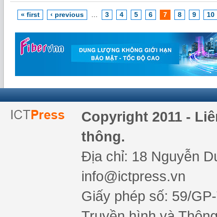
« first
‹ previous
…
3
4
5
6
7
8
9
10
Copyright 2011 - Li
thông.
Địa chỉ: 18 Nguyễn Du
info@ictpress.vn
Giấy phép số: 59/GP
Truyền hình và Thông 