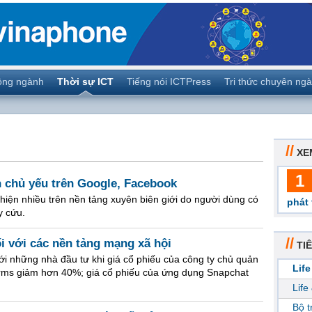
ộng ngành
Thời sự ICT
Tiếng nói ICTPress
Tri thức chuyên ng
//
XE
1
ền chủ yếu trên Google, Facebook
hiện nhiều trên nền tảng xuyên biên giới do người dùng có
phát 
y cứu.
//
ối với các nền tảng mạng xã hội
TIÊ
 những nhà đầu tư khi giá cổ phiếu của công ty chủ quản
Life
orms giảm hơn 40%; giá cổ phiếu của ứng dụng Snapchat
Life
Bộ 