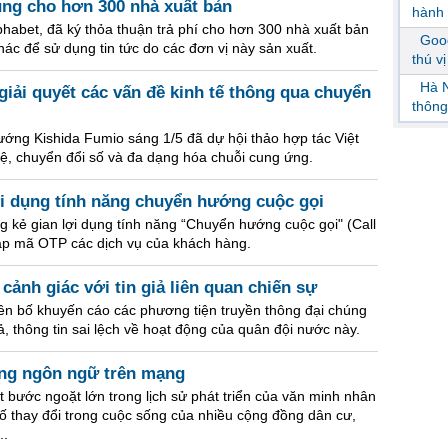
dung cho hơn 300 nhà xuất bản
hành 
habet, đã ký thỏa thuận trả phí cho hơn 300 nhà xuất bản
Goog
hác để sử dụng tin tức do các đơn vị này sản xuất.
thú v
Hà N
giải quyết các vấn đề kinh tế thông qua chuyển
thông
ng Kishida Fumio sáng 1/5 đã dự hội thảo hợp tác Việt
, chuyển đổi số và đa dạng hóa chuỗi cung ứng.
ợi dụng tính năng chuyển hướng cuộc gọi
ng kẻ gian lợi dụng tính năng “Chuyển hướng cuộc gọi" (Call
p mã OTP các dịch vụ của khách hàng.
cảnh giác với tin giả liên quan chiến sự
n bố khuyến cáo các phương tiện truyền thông đại chúng
iả, thông tin sai lệch về hoạt động của quân đội nước này.
ụng ngôn ngữ trên mạng
t bước ngoặt lớn trong lịch sử phát triển của văn minh nhân
 số thay đổi trong cuộc sống của nhiều cộng đồng dân cư,
..