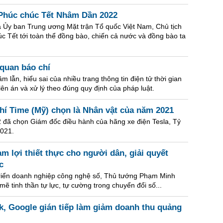
Phúc chúc Tết Nhâm Dần 2022
 Ủy ban Trung ương Mặt trận Tổ quốc Việt Nam, Chủ tịch
c Tết tới toàn thể đồng bào, chiến cả nước và đồng bào ta
 quan báo chí
m lẫn, hiểu sai của nhiều trang thông tin điện tử thời gian
lên án và xử lý theo đúng quy định của pháp luật.
hí Time (Mỹ) chọn là Nhân vật của năm 2021
2 đã chọn Giám đốc điều hành của hãng xe điện Tesla, Tỷ
2021.
m lợi thiết thực cho người dân, giải quyết
c
 triển doanh nghiệp công nghệ số, Thủ tướng Phạm Minh
 tinh thần tự lực, tự cường trong chuyển đổi số...
k, Google gián tiếp làm giảm doanh thu quảng