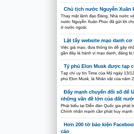
Chủ tịch nước Nguyễn Xuân 
Thay mặt lãnh đạo Đảng, Nhà nước và
nước Nguyễn Xuân Phúc đã gửi lời chú
ở nước ngoài.
Lật tẩy website mạo danh cơ
Việc giả mạo, đưa thông tin dễ gây nhầ
gần đây là hành vi mạo danh, đáng bị 
Tỷ phú Elon Musk được tạp c
Tạp chí uy tín Time của Mỹ ngày 13/1
phú Elon Musk, là Nhân vật của năm 
Đẩy mạnh chuyển đổi số để là
những vấn đề lớn của đất nướ
Phát biểu tại Diễn đàn Quốc gia phát
Chính nhấn mạnh cần phát huy mạnh mẽ
Hơn 200 tờ báo kiện Faceboo
cáo