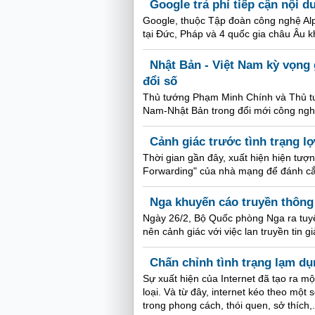
Google trả phí tiếp cận nội 
Google, thuộc Tập đoàn công nghệ Alp
tại Đức, Pháp và 4 quốc gia châu Âu k
Nhật Bản - Việt Nam kỳ vọng 
đổi số
Thủ tướng Phạm Minh Chính và Thủ tướ
Nam-Nhật Bản trong đổi mới công nghệ
Cảnh giác trước tình trạng l
Thời gian gần đây, xuất hiện hiện tượ
Forwarding" của nhà mạng để đánh cắ
Nga khuyến cáo truyền thông 
Ngày 26/2, Bộ Quốc phòng Nga ra tuyê
nên cảnh giác với việc lan truyền tin g
Chấn chỉnh tình trạng lạm d
Sự xuất hiện của Internet đã tạo ra mộ
loại. Và từ đây, internet kéo theo một
trong phong cách, thói quen, sở thích,.