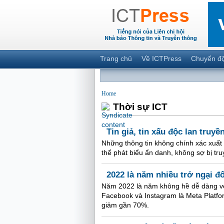
Trang chủ
Về ICTPress
Chuyển đ
Home
Thời sự ICT
Tin giả, tin xấu độc lan truy
Những thông tin không chính xác xuất 
thể phát biểu ẩn danh, không sợ bị tru
2022 là năm nhiều trở ngại đ
Năm 2022 là năm không hề dễ dàng với
Facebook và Instagram là Meta Platf
giảm gần 70%.