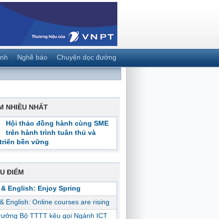
ành
Nghề báo
Chuyện dọc đường
M NHIỀU NHẤT
Hội thảo đồng hành cùng SME
trên hành trình tuân thủ và
triển bền vững
U ĐIỂM
 & English: Enjoy Spring
 & English: Online courses are rising
trưởng Bộ TTTT kêu gọi Ngành ICT