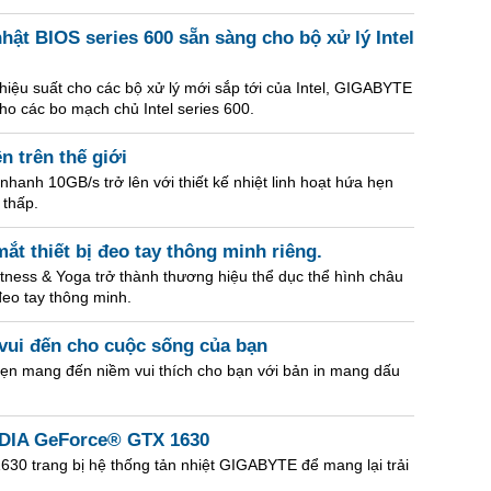
hật BIOS series 600 sẵn sàng cho bộ xử lý Intel
iệu suất cho các bộ xử lý mới sắp tới của Intel, GIGABYTE
ho các bo mạch chủ Intel series 600.
n trên thế giới
hanh 10GB/s trở lên với thiết kế nhiệt linh hoạt hứa hẹn
 thấp.
mắt thiết bị đeo tay thông minh riêng.
tness & Yoga trở thành thương hiệu thể dục thể hình châu
đeo tay thông minh.
ui đến cho cuộc sống của bạn
n mang đến niềm vui thích cho bạn với bản in mang dấu
IDIA GeForce® GTX 1630
0 trang bị hệ thống tản nhiệt GIGABYTE để mang lại trải