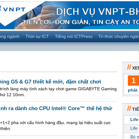
ộng ngành
Thời sự ICT
Tiếng nói ICTPress
Tri thức chuyên ngà
//
XE
1
ing G5 & G7 thiết kế mới, đậm chất chơi
rình làng máy tính xách tay chơi game GIGABYTE Gaming
phát 
 thứ 12 10nm.
//
nh ra dành cho CPU Intel® Core™ thế hệ thứ
TIÊ
Life
+1+2 pha với cấu hình hàng đầu, mang lại hiệu suất cực
Life
thiện.
Bộ 