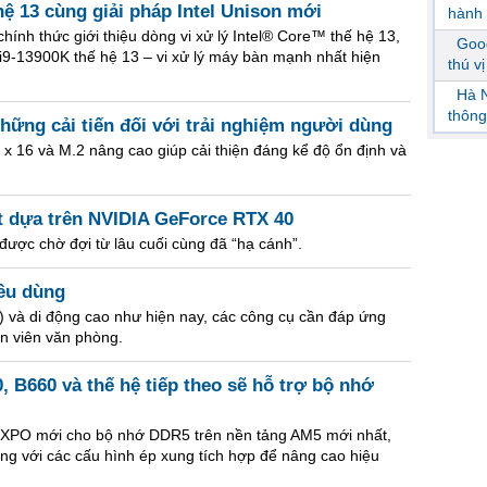
hệ 13 cùng giải pháp Intel Unison mới
hành 
l chính thức giới thiệu dòng vi xử lý Intel® Core™ thế hệ 13,
Goog
9-13900K thế hệ 13 – vi xử lý máy bàn mạnh nhất hiện
thú v
Hà N
thông
ững cải tiến đối với trải nghiệm người dùng
 16 và M.2 nâng cao giúp cải thiện đáng kể độ ổn định và
 dựa trên NVIDIA GeForce RTX 40
ợc chờ đợi từ lâu cuối cùng đã “hạ cánh”.
iêu dùng
id) và di động cao như hiện nay, các công cụ cần đáp ứng
ân viên văn phòng.
B660 và thế hệ tiếp theo sẽ hỗ trợ bộ nhớ
XPO mới cho bộ nhớ DDR5 trên nền tảng AM5 mới nhất,
g với các cấu hình ép xung tích hợp để nâng cao hiệu