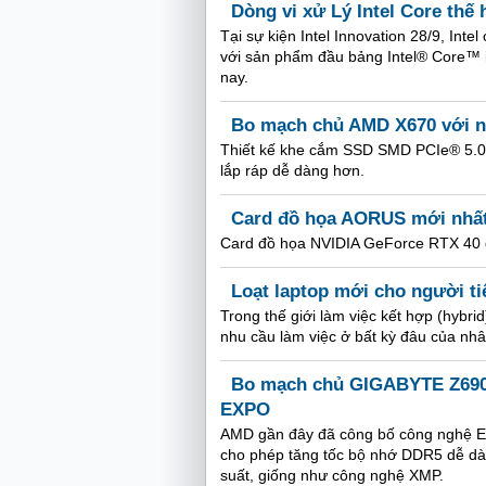
Dòng vi xử Lý Intel Core thế 
Tại sự kiện Intel Innovation 28/9, Inte
với sản phẩm đầu bảng Intel® Core™ i
nay.
Bo mạch chủ AMD X670 với nh
Thiết kế khe cắm SSD SMD PCIe® 5.0 x
lắp ráp dễ dàng hơn.
Card đồ họa AORUS mới nhất
Card đồ họa NVIDIA GeForce RTX 40 đư
Loạt laptop mới cho người t
Trong thế giới làm việc kết hợp (hybr
nhu cầu làm việc ở bất kỳ đâu của nh
Bo mạch chủ GIGABYTE Z690, 
EXPO
AMD gần đây đã công bố công nghệ E
cho phép tăng tốc bộ nhớ DDR5 dễ dàn
suất, giống như công nghệ XMP.