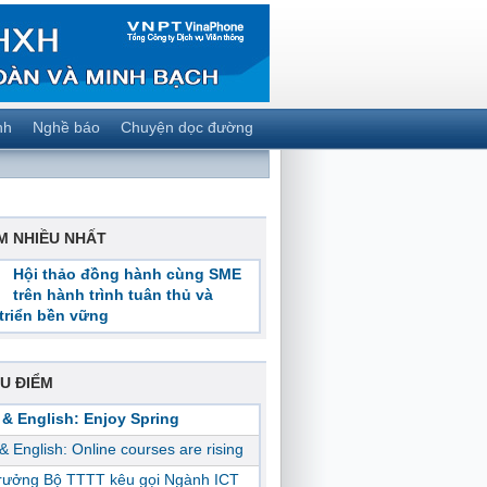
nh
Nghề báo
Chuyện dọc đường
M NHIỀU NHẤT
Hội thảo đồng hành cùng SME
trên hành trình tuân thủ và
triển bền vững
U ĐIỂM
 & English: Enjoy Spring
 & English: Online courses are rising
trưởng Bộ TTTT kêu gọi Ngành ICT