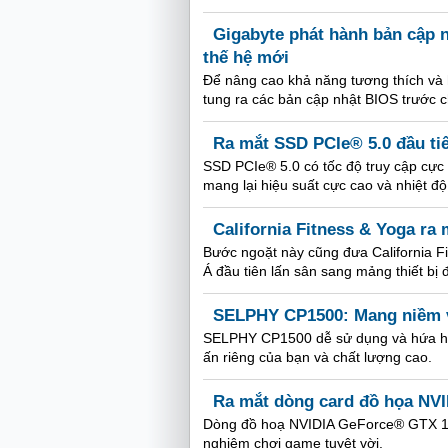
Gigabyte phát hành bản cập n
thế hệ mới
Để nâng cao khả năng tương thích và h
tung ra các bản cập nhật BIOS trước c
Ra mắt SSD PCIe® 5.0 đầu tiê
SSD PCIe® 5.0 có tốc độ truy cập cực n
mang lại hiệu suất cực cao và nhiệt độ
California Fitness & Yoga ra 
Bước ngoặt này cũng đưa California Fi
Á đầu tiên lấn sân sang mảng thiết bị 
SELPHY CP1500: Mang niềm v
SELPHY CP1500 dễ sử dụng và hứa hẹ
ấn riêng của bạn và chất lượng cao.
Ra mắt dòng card đồ họa NV
Dòng đồ hoạ NVIDIA GeForce® GTX 163
nghiệm chơi game tuyệt vời.