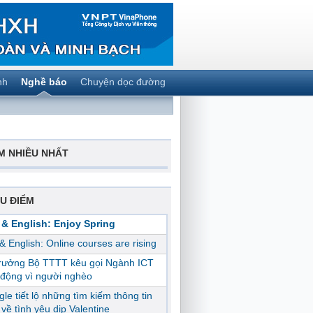
nh
Nghề báo
Chuyện dọc đường
M NHIỀU NHẤT
U ĐIỂM
 & English: Enjoy Spring
 & English: Online courses are rising
trưởng Bộ TTTT kêu gọi Ngành ICT
động vì người nghèo
le tiết lộ những tìm kiếm thông tin
ị về tình yêu dịp Valentine