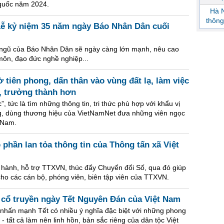
 quốc năm 2024.
Hà N
thông
ễ kỷ niệm 35 năm ngày Báo Nhân Dân cuối
i ngũ của Báo Nhân Dân sẽ ngày càng lớn mạnh, nêu cao
môn, đạo đức nghề nghiệp...
 tiên phong, dấn thân vào vùng đất lạ, làm việc
, trưởng thành hơn
 tức là tìm những thông tin, tri thức phù hợp với khẩu vị
ng, dùng thương hiệu của VietNamNet đưa những viên ngọc
t Nam.
hần lan tỏa thông tin của Thông tấn xã Việt
 hành, hỗ trợ TTXVN, thúc đẩy Chuyển đổi Số, qua đó giúp
cho các cán bộ, phóng viên, biên tập viên của TTXVN.
 cổ truyền ngày Tết Nguyên Đán của Việt Nam
nhấn mạnh Tết có nhiều ý nghĩa đặc biệt với những phong
- tất cả làm nên linh hồn, bản sắc riêng của dân tộc Việt