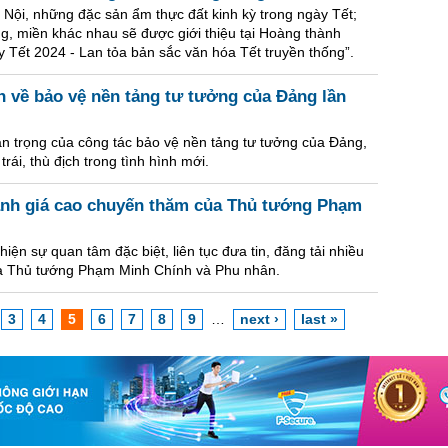
Nội, những đặc sản ẩm thực đất kinh kỳ trong ngày Tết;
ng, miền khác nhau sẽ được giới thiệu tại Hoàng thành
 Tết 2024 - Lan tỏa bản sắc văn hóa Tết truyền thống”.
n về bảo vệ nền tảng tư tưởng của Đảng lần
uan trọng của công tác bảo vệ nền tảng tư tưởng của Đảng,
rái, thù địch trong tình hình mới.
ánh giá cao chuyến thăm của Thủ tướng Phạm
ện sự quan tâm đặc biệt, liên tục đưa tin, đăng tải nhiều
của Thủ tướng Phạm Minh Chính và Phu nhân.
3
4
5
6
7
8
9
…
next ›
last »