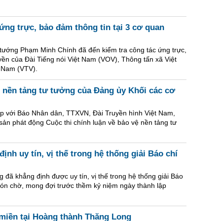
ứng trực, bảo đảm thông tin tại 3 cơ quan
ủ tướng Phạm Minh Chính đã đến kiểm tra công tác ứng trực,
yền của Đài Tiếng nói Việt Nam (VOV), Thông tấn xã Việt
 Nam (VTV).
ệ nền tảng tư tưởng của Đảng ủy Khối các cơ
p với Báo Nhân dân, TTXVN, Đài Truyền hình Việt Nam,
sản phát động Cuộc thi chính luận về bảo vệ nền tảng tư
ịnh uy tín, vị thế trong hệ thống giải Báo chí
 đã khẳng định được uy tín, vị thế trong hệ thống giải Báo
đón chờ, mong đợi trước thềm kỷ niệm ngày thành lập
 miền tại Hoàng thành Thăng Long