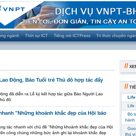
ộng ngành
Thời sự ICT
Tiếng nói ICTPress
Tri thức chuyên ngà
//
XE
ao Động, Báo Tuổi trẻ Thủ đô hợp tác đẩy
//
TIÊ
Động đã diễn ra Lễ ký kết hợp tác giữa Báo Người Lao
Life
hủ đô.
Life
c nhanh "Những khoảnh khắc đẹp của Hội báo
Bộ 
hành 
áng tác nhanh với chủ đề “Những khoảnh khắc đẹp của Hội
Goog
đến công chúng những bức ảnh ghi lại khoảnh khắc đẹp
thú v