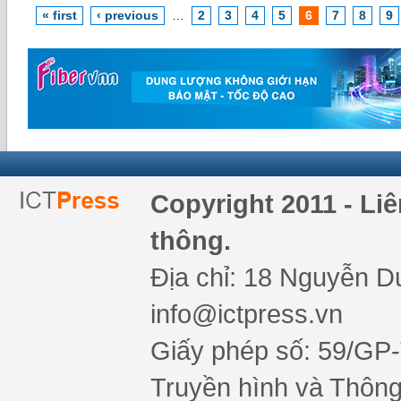
« first
‹ previous
…
2
3
4
5
6
7
8
9
Copyright 2011 - Li
thông.
Địa chỉ: 18 Nguyễn Du
info@ictpress.vn
Giấy phép số: 59/GP
Truyền hình và Thông 