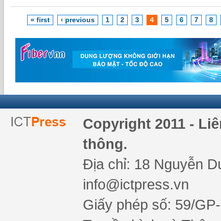
« first
‹ previous
1
2
3
4
5
6
7
8
Copyright 2011 - Li
thông.
Địa chỉ: 18 Nguyễn Du
info@ictpress.vn
Giấy phép số: 59/GP