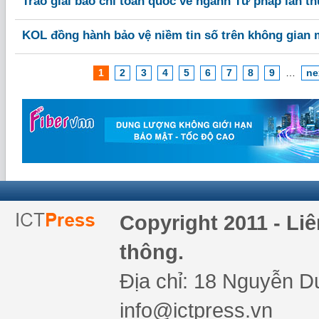
Trao giải báo chí toàn quốc về ngành Tư pháp lần t
KOL đồng hành bảo vệ niềm tin số trên không gian
1
2
3
4
5
6
7
8
9
…
ne
Copyright 2011 - Li
thông.
Địa chỉ: 18 Nguyễn Du
info@ictpress.vn