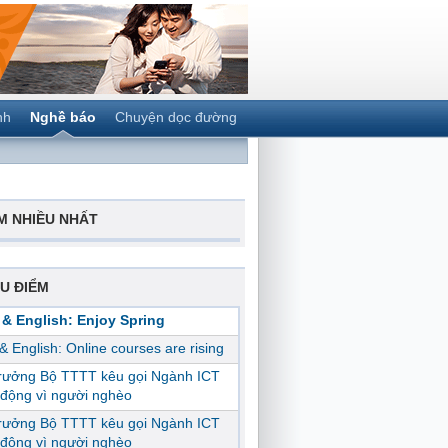
nh
Nghề báo
Chuyện dọc đường
M NHIỀU NHẤT
U ĐIỂM
 & English: Enjoy Spring
 & English: Online courses are rising
trưởng Bộ TTTT kêu gọi Ngành ICT
động vì người nghèo
trưởng Bộ TTTT kêu gọi Ngành ICT
động vì người nghèo