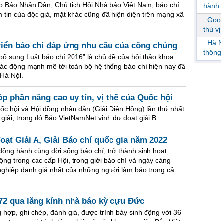
p Báo Nhân Dân, Chủ tịch Hội Nhà báo Việt Nam, báo chí
hành 
m tin của độc giả, mặt khác cũng đã hiện diện trên mạng xã
Goog
thú v
Hà N
riển báo chí đáp ứng nhu cầu của công chúng
thông
 bổ sung Luật báo chí 2016” là chủ đề của hội thảo khoa
tác động mạnh mẽ tới toàn bộ hệ thống báo chí hiện nay đã
 Hà Nội.
óp phần nâng cao uy tín, vị thế của Quốc hội
ốc hội và Hội đồng nhân dân (Giải Diên Hồng) lần thứ nhất
giải, trong đó Báo VietNamNet vinh dự đoạt giải B.
oạt Giải A, Giải Báo chí quốc gia năm 2022
 đồng hành cùng đời sống báo chí, trở thành sinh hoạt
rộng trong các cấp Hội, trong giới báo chí và ngày càng
 nghiệp danh giá nhất của những người làm báo trong cả
72 qua lăng kính nhà báo kỳ cựu Đức
hợp, ghi chép, đánh giá, được trình bày sinh động với 36