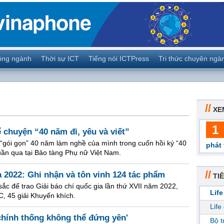
ộng ngành
Thời sự ICT
Tiếng nói ICTPress
Tri thức chuyên ngà
//
XE
1
chuyện “40 năm đi, yêu và viết”
gói gọn” 40 năm làm nghề của mình trong cuốn hồi ký “40
phát 
tuần qua tại Bảo tàng Phụ nữ Việt Nam.
//
 2022: Ghi nhận và tôn vinh 124 tác phẩm
TIÊ
ắc để trao Giải báo chí quốc gia lần thứ XVII năm 2022,
Life
 C, 45 giải Khuyến khích.
Life
chính thống không thể đứng yên'
Bộ 