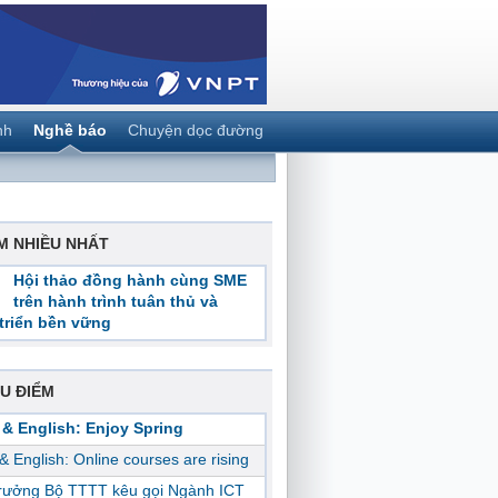
nh
Nghề báo
Chuyện dọc đường
M NHIỀU NHẤT
Hội thảo đồng hành cùng SME
trên hành trình tuân thủ và
triển bền vững
U ĐIỂM
 & English: Enjoy Spring
 & English: Online courses are rising
trưởng Bộ TTTT kêu gọi Ngành ICT