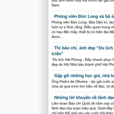
bức ảnh minh họa mà chính tác giả chụ
Nam.
Phóng viên Đức Long và bộ ả
Phóng viên Ðức Long- Báo Dân trí, tác
luôn tự ý thức rằng: Ðiều quan trọng 
có hay đến mấy, thiết bị có hiện đại 
được…
Thi báo chí, ảnh đẹp “Du lịch
triển”
“Du lịch Hải Phòng - Đẩy nhanh phục hồ
đẹp do Hội Nhà báo thành phố Hải Phò
Gặp gỡ những học giả, nhà b
Ông Pedro de Oliveira - tác giả cuốn 
chia sẻ quá trình tìm hiều về Bác, từ 
Những lời khuyên về lãnh đạo
Liên hoan Báo chí Quốc tế năm nay có r
lãnh đạo tòa soạn hiệu quả. Dưới đây 
chí trên thế giới sau các cuộc hội thảo 