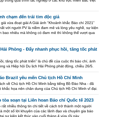
p trong quá trình tác nghiệp ở các khu vực miền Bắc Việt
nh chạm đến trái tim độc giả
 giả vừa đoạt giải A Giải ảnh “Khoảnh khắc Báo chí 2021”
nhất với người PV là niềm đam mê và lòng yêu nghề, sự kiện
đến bao nhiêu mà không có đam mê thì không thể vượt qua
 Hải Phòng - Đẩy nhanh phục hồi, tăng tốc phát
i, tăng tốc phát triển” là chủ đề của cuộc thi báo chí, ảnh
ng và Hiệp hội Du lịch Hải Phòng phát động, chiều 26/5.
áo Brazil yêu mến Chủ tịch Hồ Chí Minh
sách về Chủ tịch Hồ Chí Minh bằng tiếng Bồ Đào Nha - đã
đó khắc họa nên chân dung của Chủ tịch Hồ Chí Minh vĩ đại.
 tòa soạn tại Liên hoan Báo chí Quốc tế 2023
ất nhiều thông tin chi tiết về cách trở thành một người
là một số lời khuyên của các lãnh đạo và chuyên gia báo
tại sự kiện kết thúc vào cuối tháng 4 vừa rồi này.