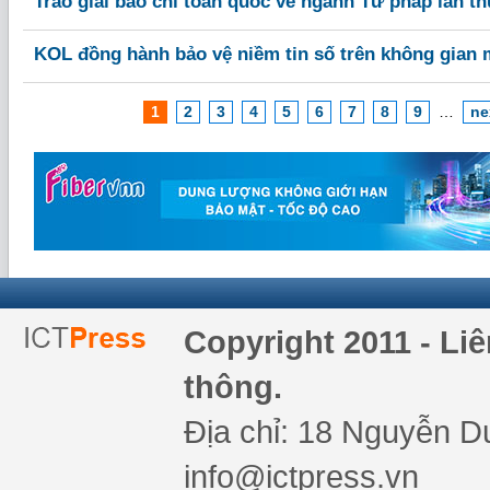
Trao giải báo chí toàn quốc về ngành Tư pháp lần t
KOL đồng hành bảo vệ niềm tin số trên không gian
1
2
3
4
5
6
7
8
9
…
ne
Copyright 2011 - Li
thông.
Địa chỉ: 18 Nguyễn Du
info@ictpress.vn