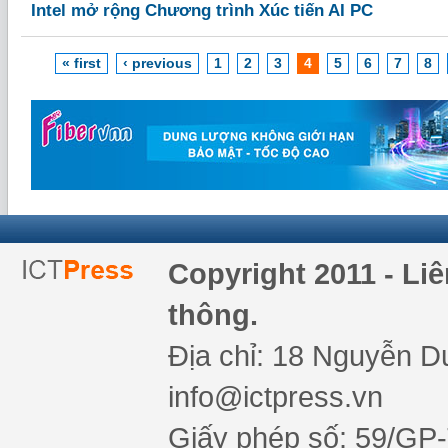
Intel mở rộng Chương trình Xúc tiến AI PC
« first
‹ previous
1
2
3
4
5
6
7
8
Copyright 2011 - Li
thông.
Địa chỉ: 18 Nguyễn Du
info@ictpress.vn
Giấy phép số: 59/GP