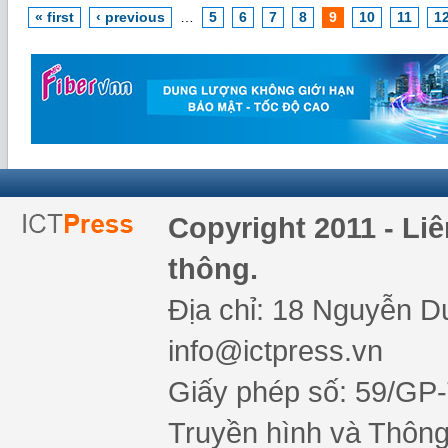
« first
‹ previous
…
5
6
7
8
9
10
11
1
Copyright 2011 - Li
thông.
Địa chỉ: 18 Nguyễn Du
info@ictpress.vn
Giấy phép số: 59/GP
Truyền hình và Thông 