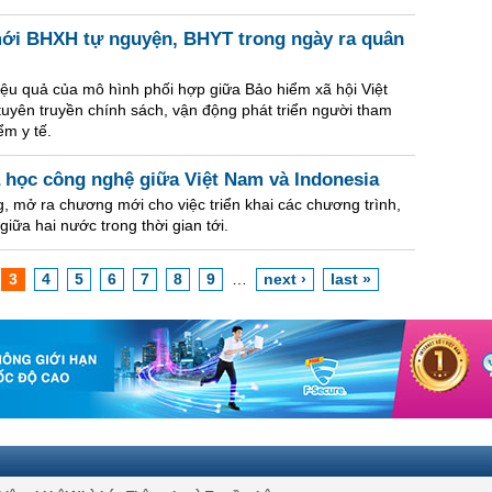
mới BHXH tự nguyện, BHYT trong ngày ra quân
iệu quả của mô hình phối hợp giữa Bảo hiểm xã hội Việt
uyên truyền chính sách, vận động phát triển người tham
ểm y tế.
học công nghệ giữa Việt Nam và Indonesia
g, mở ra chương mới cho việc triển khai các chương trình,
iữa hai nước trong thời gian tới.
3
4
5
6
7
8
9
…
next ›
last »