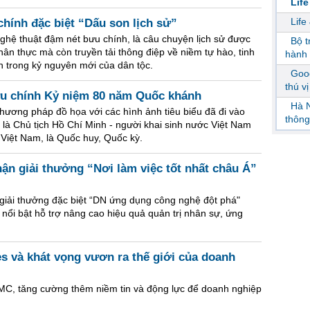
Life
Life
hính đặc biệt “Dấu son lịch sử”
ghệ thuật đậm nét bưu chính, là câu chuyện lịch sử được
Bộ 
ân thực mà còn truyền tải thông điệp về niềm tự hào, tinh
hành 
 trong kỷ nguyên mới của dân tộc.
Goog
thú v
ưu chính Kỷ niệm 80 năm Quốc khánh
Hà N
hương pháp đồ họa với các hình ảnh tiêu biểu đã đi vào
thông
là Chủ tịch Hồ Chí Minh - người khai sinh nước Việt Nam
Việt Nam, là Quốc huy, Quốc kỳ.
hận giải thưởng “Nơi làm việc tốt nhất châu Á”
iải thưởng đặc biệt “DN ứng dụng công nghệ đột phá"
nổi bật hỗ trợ nâng cao hiệu quả quản trị nhân sự, ứng
es và khát vọng vươn ra thế giới của doanh
MC, tăng cường thêm niềm tin và động lực để doanh nghiệp
.