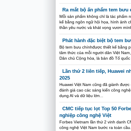
Ra mắt bộ ấn phẩm tem bưu c
Mỗi sản phẩm không chỉ là tác phẩm n
kể bằng ngôn ngữ hội họa, hình ảnh ch
thần yêu nước và khát vọng vươn mình
Phát hành đặc biệt bộ tem b
Bộ tem bưu chínhđược thiết kế bằng p
tâm thức của mỗi người dân Việt Nam, 
Dân chủ Cộng hòa, là bản đồ Tổ quốc 
Lần thứ 2 liên tiếp, Huawei n
2025
Huawei Việt Nam cũng đã giành được g
đánh giá cao các sáng kiến công nghệ 
dụng AI và dữ liệu lớn...
CMC tiếp tục lọt Top 50 Forb
nghiệp công nghệ Việt
Forbes Vietnam lần thứ 2 vinh danh C
công nghệ Việt Nam bước ra toàn cầu