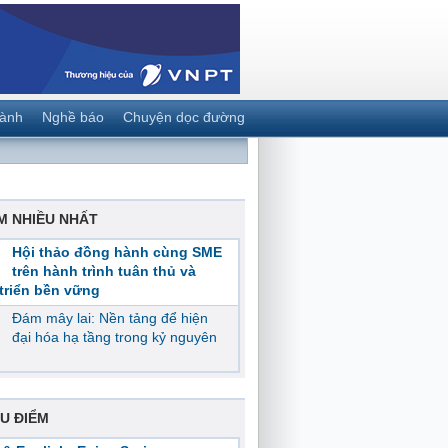
gành
Nghề báo
Chuyện dọc đường
M NHIỀU NHẤT
Hội thảo đồng hành cùng SME
trên hành trình tuân thủ và
triển bền vững
Đám mây lai: Nền tảng để hiện
đại hóa hạ tầng trong kỷ nguyên
U ĐIỂM