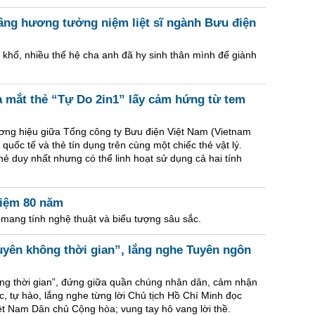
ng hương tưởng niệm liệt sĩ ngành Bưu điện
n khổ, nhiều thế hệ cha anh đã hy sinh thân mình để giành
a mắt thẻ “Tự Do 2in1” lấy cảm hứng từ tem
ơng hiệu giữa Tổng công ty Bưu điện Việt Nam (Vietnam
quốc tế và thẻ tín dụng trên cùng một chiếc thẻ vật lý.
hẻ duy nhất nhưng có thể linh hoạt sử dụng cả hai tính
niệm 80 năm
 mang tính nghệ thuật và biểu tượng sâu sắc.
uyên không thời gian”, lắng nghe Tuyên ngôn
ng thời gian”, đứng giữa quần chúng nhân dân, cảm nhận
c, tự hào, lắng nghe từng lời Chủ tịch Hồ Chí Minh đọc
ệt Nam Dân chủ Cộng hòa; vung tay hô vang lời thề.