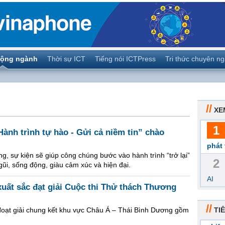
ộng ngành
Thời sự ICT
Tiếng nói ICTPress
Tri thức chuyên n
//
XE
1
ành trình tự hào - Gửi cả niềm tin” chào
phát 
g, sự kiện sẽ giúp công chúng bước vào hành trình “trở lại”
2
gũi, sống động, giàu cảm xúc và hiện đại.
AI
uất sắc đạt giải Cuộc thi Thử thách Thương
//
đoạt giải chung kết khu vực Châu Á – Thái Bình Dương gồm
TIÊ