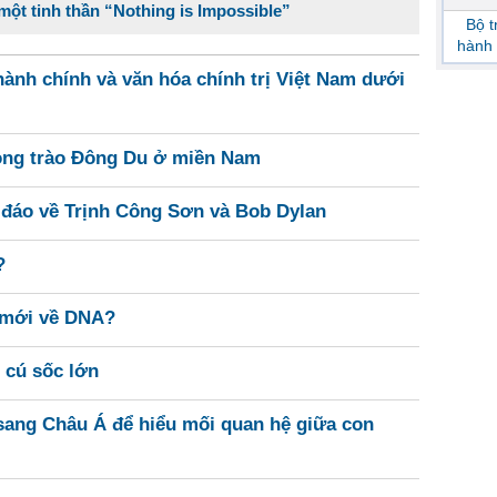
ột tinh thần “Nothing is Impossible”
Bộ 
hành 
ành chính và văn hóa chính trị Việt Nam dưới
ong trào Đông Du ở miền Nam
 đáo về Trịnh Công Sơn và Bob Dylan
?
n mới về DNA?
7 cú sốc lớn
ang Châu Á để hiểu mối quan hệ giữa con