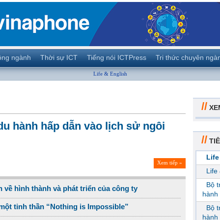
ộng ngành
Thời sự ICT
Tiếng nói ICTPress
Tri thức chuyên ngà
Life & English
//
XE
u hành hấp dẫn vào lịch sử ngôi
//
TIÊ
Life
Xem tiếp »
Life
Bộ 
 về hình thành và phát triển của công ty
hành 
ột tinh thần “Nothing is Impossible”
Bộ 
hành 