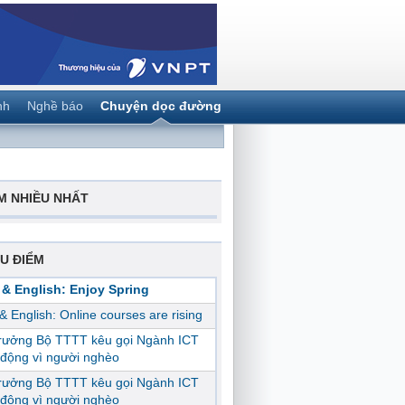
nh
Nghề báo
Chuyện dọc đường
M NHIỀU NHẤT
U ĐIỂM
 & English: Enjoy Spring
 & English: Online courses are rising
trưởng Bộ TTTT kêu gọi Ngành ICT
động vì người nghèo
trưởng Bộ TTTT kêu gọi Ngành ICT
động vì người nghèo