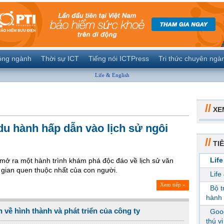
ộng ngành
Thời sự ICT
Tiếng nói ICTPress
Tri thức chuyên ngà
Life & English
//
XE
u hành hấp dẫn vào lịch sử ngôi
//
TIÊ
Life
 mở ra một hành trình khám phá độc đáo về lịch sử văn
 gian quen thuộc nhất của con người.
Life
Xem tiếp »
Bộ 
hành 
 về hình thành và phát triển của công ty
Goog
thú v