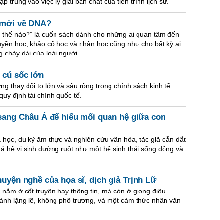
trung vào việc lý giải bản chất của tiến trình lịch sử.
n mới về DNA?
ây thế nào?” là cuốn sách dành cho những ai quan tâm đến
 truyền học, khảo cổ học và nhân học cũng như cho bất kỳ ai
 chảy dài của loài người.
7 cú sốc lớn
g thay đổi to lớn và sâu rộng trong chính sách kinh tế
quy định tài chính quốc tế.
ang Châu Á để hiểu mối quan hệ giữa con
a học, du ký ẩm thực và nghiên cứu văn hóa, tác giả dẫn dắt
á hệ vi sinh đường ruột như một hệ sinh thái sống động và
uyện nghề của họa sĩ, dịch giả Trịnh Lữ
 nằm ở cốt truyện hay thông tin, mà còn ở giọng điệu
hành lặng lẽ, không phô trương, và một cảm thức nhân văn