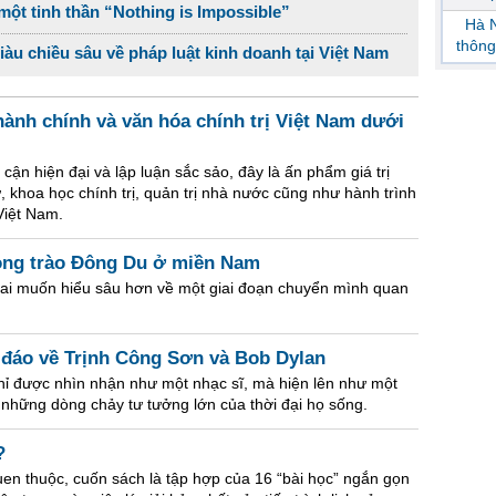
ột tinh thần “Nothing is Impossible”
Hà N
thông
giàu chiều sâu về pháp luật kinh doanh tại Việt Nam
ành chính và văn hóa chính trị Việt Nam dưới
 cận hiện đại và lập luận sắc sảo, đây là ấn phẩm giá trị
, khoa học chính trị, quản trị nhà nước cũng như hành trình
Việt Nam.
ong trào Đông Du ở miền Nam
 ai muốn hiểu sâu hơn về một giai đoạn chuyển mình quan
 đáo về Trịnh Công Sơn và Bob Dylan
ỉ được nhìn nhận như một nhạc sĩ, mà hiện lên như một
h những dòng chảy tư tưởng lớn của thời đại họ sống.
?
quen thuộc, cuốn sách là tập hợp của 16 “bài học” ngắn gọn