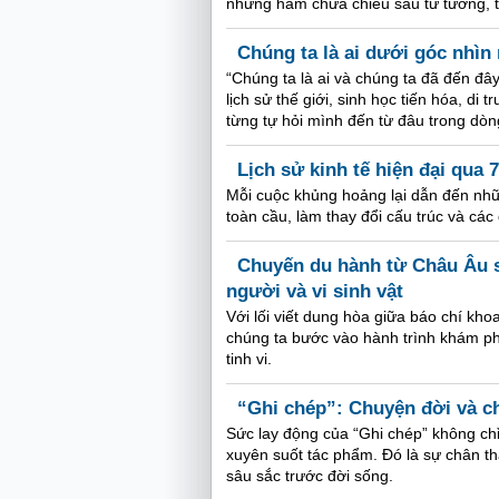
nhưng hàm chứa chiều sâu tư tưởng, tập 
Chúng ta là ai dưới góc nhì
“Chúng ta là ai và chúng ta đã đến đ
lịch sử thế giới, sinh học tiến hóa, di
từng tự hỏi mình đến từ đâu trong dòng
Lịch sử kinh tế hiện đại qua 
Mỗi cuộc khủng hoảng lại dẫn đến nhữn
toàn cầu, làm thay đổi cấu trúc và các 
Chuyến du hành từ Châu Âu s
người và vi sinh vật
Với lối viết dung hòa giữa báo chí kho
chúng ta bước vào hành trình khám ph
tinh vi.
“Ghi chép”: Chuyện đời và ch
Sức lay động của “Ghi chép” không chỉ
xuyên suốt tác phẩm. Đó là sự chân t
sâu sắc trước đời sống.