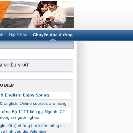
nh
Nghề báo
Chuyện dọc đường
M NHIỀU NHẤT
U ĐIỂM
 & English: Enjoy Spring
 & English: Online courses are rising
trưởng Bộ TTTT kêu gọi Ngành ICT
động vì người nghèo
le tiết lộ những tìm kiếm thông tin
ị về tình yêu dịp Valentine