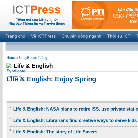
Trang chủ
Về ICTPress
Chuyển động ngành
Thời sự ICT
Home
»
Chuyện dọc đường
Life & English
Life & English: Enjoy Spring
Life & English: NASA plans to retire ISS, use private stati
Life & English: Librarians find creative ways to serve kids
Life & English: The story of Life Savers