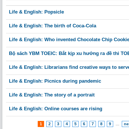
Life & English: Popsicle
Life & English: The birth of Coca-Cola
Life & English: Who invented Chocolate Chip Cooki
Bộ sách YBM TOEIC: Bắt kịp xu hướng ra đề thi TO
Life & English: Librarians find creative ways to serv
Life & English: Picnics during pandemic
Life & English: The story of a portrait
Life & English: Online courses are rising
1
2
3
4
5
6
7
8
9
…
ne