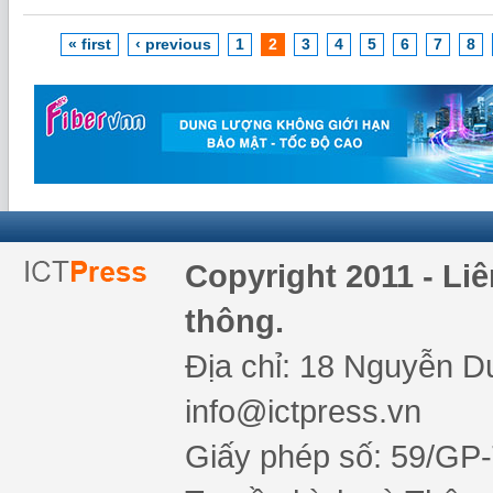
« first
‹ previous
1
2
3
4
5
6
7
8
Copyright 2011 - Li
thông.
Địa chỉ: 18 Nguyễn Du
info@ictpress.vn
Giấy phép số: 59/GP