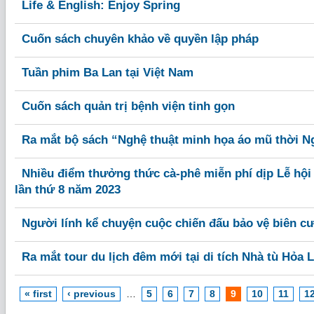
Life & English: Enjoy Spring
Cuốn sách chuyên khảo về quyền lập pháp
Tuần phim Ba Lan tại Việt Nam
Cuốn sách quản trị bệnh viện tinh gọn
Ra mắt bộ sách “Nghệ thuật minh họa áo mũ thời N
Nhiều điểm thưởng thức cà-phê miễn phí dịp Lễ hộ
lần thứ 8 năm 2023
Người lính kể chuyện cuộc chiến đấu bảo vệ biên 
Ra mắt tour du lịch đêm mới tại di tích Nhà tù Hỏa 
« first
‹ previous
…
5
6
7
8
9
10
11
1