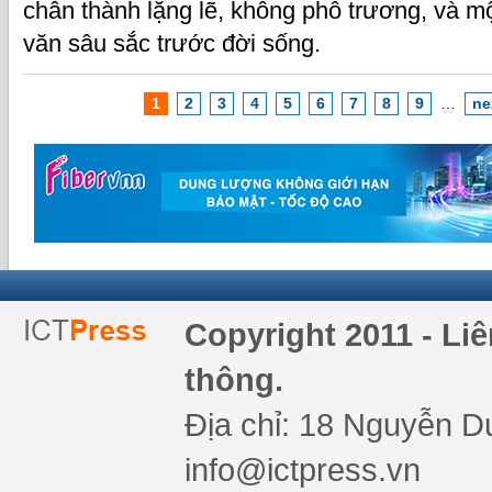
chân thành lặng lẽ, không phô trương, và 
văn sâu sắc trước đời sống.
1
2
3
4
5
6
7
8
9
…
ne
Copyright 2011 - Li
thông.
Địa chỉ: 18 Nguyễn Du
info@ictpress.vn