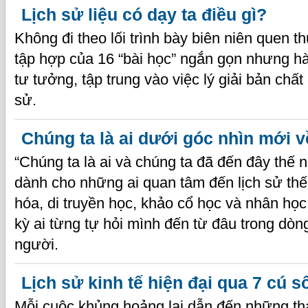
Lịch sử liệu có dạy ta điều gì?
Không đi theo lối trình bày biên niên quen t
tập hợp của 16 “bài học” ngắn gọn nhưng h
tư tưởng, tập trung vào việc lý giải bản chất c
sử.
Chúng ta là ai dưới góc nhìn mới 
“Chúng ta là ai và chúng ta đã đến đây thế 
dành cho những ai quan tâm đến lịch sử thế 
hóa, di truyền học, khảo cổ học và nhân họ
kỳ ai từng tự hỏi mình đến từ đâu trong dòng
người.
Lịch sử kinh tế hiện đại qua 7 cú s
Mỗi cuộc khủng hoảng lại dẫn đến những tha