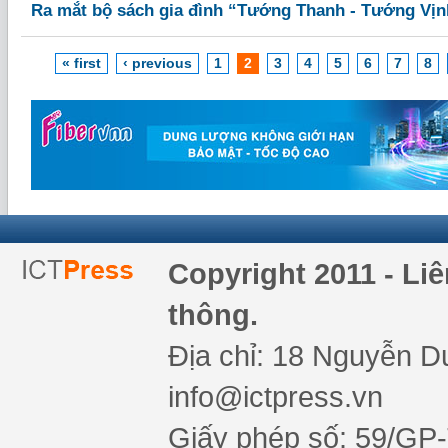
Ra mắt bộ sách gia đình “Tướng Thanh - Tướng Vịn
« first
‹ previous
1
2
3
4
5
6
7
8
Copyright 2011 - Li
thông.
Địa chỉ: 18 Nguyễn Du
info@ictpress.vn
Giấy phép số: 59/GP