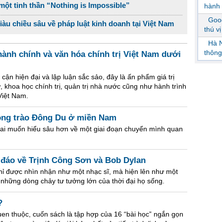
ột tinh thần “Nothing is Impossible”
hành 
Goog
giàu chiều sâu về pháp luật kinh doanh tại Việt Nam
thú v
Hà N
thông
ành chính và văn hóa chính trị Việt Nam dưới
 cận hiện đại và lập luận sắc sảo, đây là ấn phẩm giá trị
, khoa học chính trị, quản trị nhà nước cũng như hành trình
Việt Nam.
ong trào Đông Du ở miền Nam
 ai muốn hiểu sâu hơn về một giai đoạn chuyển mình quan
 đáo về Trịnh Công Sơn và Bob Dylan
ỉ được nhìn nhận như một nhạc sĩ, mà hiện lên như một
h những dòng chảy tư tưởng lớn của thời đại họ sống.
?
quen thuộc, cuốn sách là tập hợp của 16 “bài học” ngắn gọn