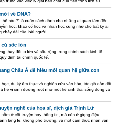
trung vào việc lý giải bản chất của tiến trình lịch sử.
n mới về DNA?
ây thế nào?” là cuốn sách dành cho những ai quan tâm đến
 truyền học, khảo cổ học và nhân học cũng như cho bất kỳ ai
 chảy dài của loài người.
7 cú sốc lớn
g thay đổi to lớn và sâu rộng trong chính sách kinh tế
quy định tài chính quốc tế.
ang Châu Á để hiểu mối quan hệ giữa con
a học, du ký ẩm thực và nghiên cứu văn hóa, tác giả dẫn dắt
á hệ vi sinh đường ruột như một hệ sinh thái sống động và
uyện nghề của họa sĩ, dịch giả Trịnh Lữ
 nằm ở cốt truyện hay thông tin, mà còn ở giọng điệu
hành lặng lẽ, không phô trương, và một cảm thức nhân văn