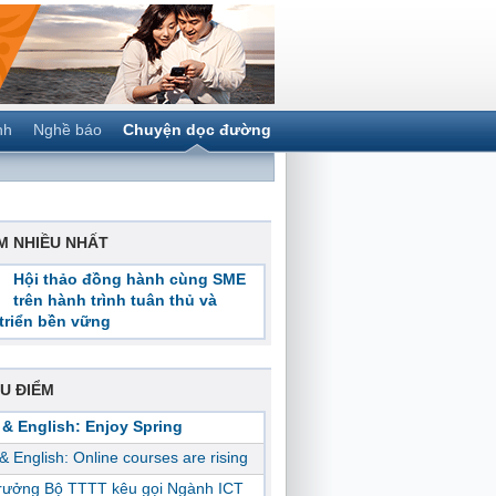
nh
Nghề báo
Chuyện dọc đường
M NHIỀU NHẤT
Hội thảo đồng hành cùng SME
trên hành trình tuân thủ và
triển bền vững
U ĐIỂM
 & English: Enjoy Spring
 & English: Online courses are rising
trưởng Bộ TTTT kêu gọi Ngành ICT