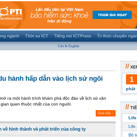
ộng ngành
Thời sự ICT
Tiếng nói ICTPress
Tri thức chuyên ngà
Life & English
//
XE
u hành hấp dẫn vào lịch sử ngôi
1
phát 
 mở ra một hành trình khám phá độc đáo về lịch sử văn
 gian quen thuộc nhất của con người.
//
TIÊ
Xem tiếp »
Life
Life
 về hình thành và phát triển của công ty
Bộ 