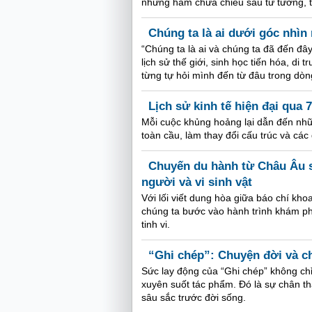
nhưng hàm chứa chiều sâu tư tưởng, tập 
Chúng ta là ai dưới góc nhì
“Chúng ta là ai và chúng ta đã đến đ
lịch sử thế giới, sinh học tiến hóa, di
từng tự hỏi mình đến từ đâu trong dòng
Lịch sử kinh tế hiện đại qua 
Mỗi cuộc khủng hoảng lại dẫn đến nhữn
toàn cầu, làm thay đổi cấu trúc và các 
Chuyến du hành từ Châu Âu s
người và vi sinh vật
Với lối viết dung hòa giữa báo chí kho
chúng ta bước vào hành trình khám ph
tinh vi.
“Ghi chép”: Chuyện đời và ch
Sức lay động của “Ghi chép” không chỉ
xuyên suốt tác phẩm. Đó là sự chân t
sâu sắc trước đời sống.