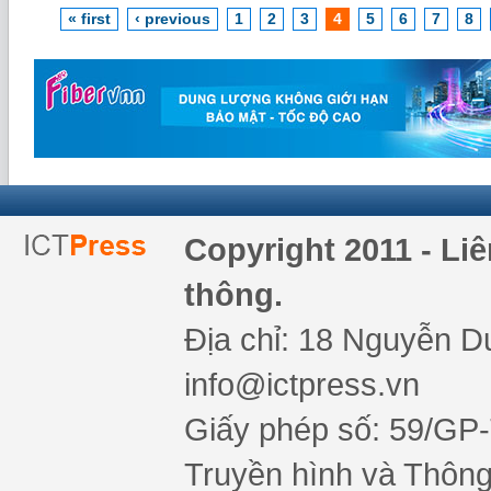
« first
‹ previous
1
2
3
4
5
6
7
8
Copyright 2011 - Li
thông.
Địa chỉ: 18 Nguyễn Du
info@ictpress.vn
Giấy phép số: 59/GP
Truyền hình và Thông 