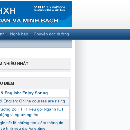
ành
Nghề báo
Chuyện dọc đường
M NHIỀU NHẤT
U ĐIỂM
 & English: Enjoy Spring
 & English: Online courses are rising
trưởng Bộ TTTT kêu gọi Ngành ICT
động vì người nghèo
le tiết lộ những tìm kiếm thông tin
ị về tình yêu dịp Valentine