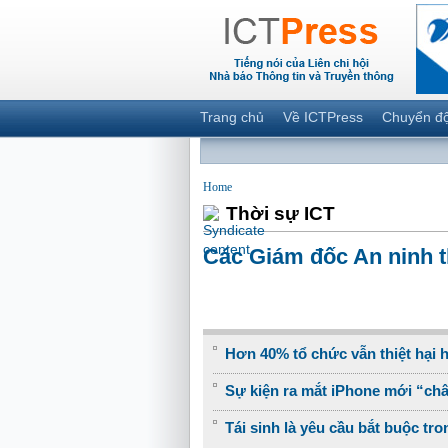
Trang chủ
Về ICTPress
Chuyển đ
Home
Thời sự ICT
Các Giám đốc An ninh t
Hơn 40% tổ chức vẫn thiệt hại 
Sự kiện ra mắt iPhone mới “châ
Tái sinh là yêu cầu bắt buộc tr