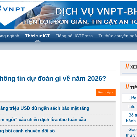
ộng ngành
Thời sự ICT
Tiếng nói ICTPress
Tri thức chuyên ng
//
XE
hông tin dự đoán gì về năm 2026?
//
TIÊ
Xem tiếp »
Life
Life
hàng triệu USD dù ngân sách bảo mật tăng
Bộ 
m ngòi” các chiến dịch lừa đảo toàn cầu
hành 
Goog
ong bối cảnh chuyển đối số
thú v