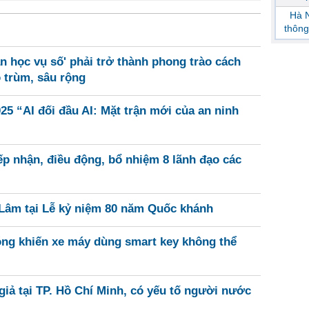
Hà N
thông
n học vụ số' phải trở thành phong trào cách
o trùm, sâu rộng
25 “AI đối đầu AI: Mặt trận mới của an ninh
ếp nhận, điều động, bổ nhiệm 8 lãnh đạo các
 Lâm tại Lễ kỷ niệm 80 năm Quốc khánh
óng khiến xe máy dùng smart key không thể
giả tại TP. Hồ Chí Minh, có yếu tố người nước