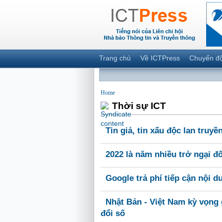
Trang chủ
Về ICTPress
Chuyển đ
Home
Thời sự ICT
Tin giả, tin xấu độc lan truy
2022 là năm nhiều trở ngại đ
Google trả phí tiếp cận nội 
Nhật Bản - Việt Nam kỳ vọng 
đổi số