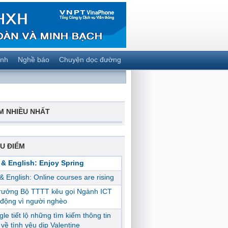
ành
Nghề báo
Chuyện dọc đường
M NHIỀU NHẤT
U ĐIỂM
 & English: Enjoy Spring
 & English: Online courses are rising
trưởng Bộ TTTT kêu gọi Ngành ICT
động vì người nghèo
le tiết lộ những tìm kiếm thông tin
ị về tình yêu dịp Valentine