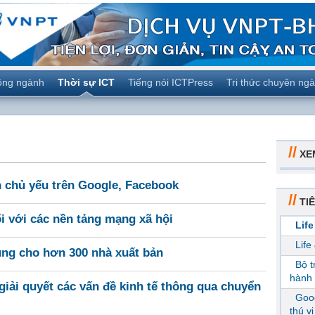
ộng ngành
Thời sự ICT
Tiếng nói ICTPress
Tri thức chuyên ng
//
XE
ền chủ yếu trên Google, Facebook
//
TIÊ
ối với các nền tảng mạng xã hội
Life
Life
dung cho hơn 300 nhà xuất bản
Bộ 
hành 
giải quyết các vấn đề kinh tế thông qua chuyển
Goog
thú v