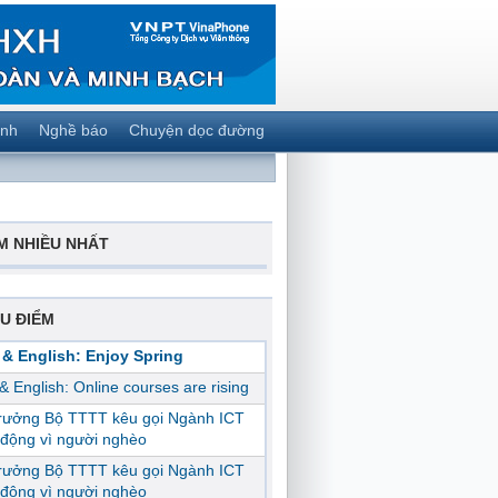
ành
Nghề báo
Chuyện dọc đường
M NHIỀU NHẤT
U ĐIỂM
 & English: Enjoy Spring
 & English: Online courses are rising
trưởng Bộ TTTT kêu gọi Ngành ICT
động vì người nghèo
trưởng Bộ TTTT kêu gọi Ngành ICT
động vì người nghèo