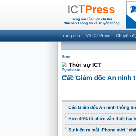
Trang chủ
Về ICTPress
Chuyển đ
Home
Thời sự ICT
Các Giám đốc An ninh t
Các Giám đốc An ninh thông ti
Hơn 40% tổ chức vẫn thiệt hại 
Sự kiện ra mắt iPhone mới “châ