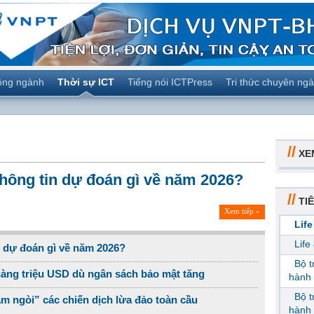
ộng ngành
Thời sự ICT
Tiếng nói ICTPress
Tri thức chuyên ng
//
XE
hông tin dự đoán gì về năm 2026?
//
TIÊ
Xem tiếp »
Life
Life
n dự đoán gì về năm 2026?
Bộ 
hàng triệu USD dù ngân sách bảo mật tăng
hành 
Bộ 
m ngòi” các chiến dịch lừa đảo toàn cầu
hành 