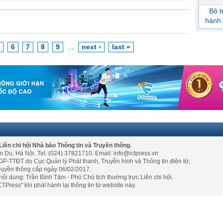
Bộ 
hành 
6
7
8
9
…
next ›
last »
Liên chi hội Nhà báo Thông tin và Truyền thông.
n Du, Hà Nội. Tel: (024) 37821710. Email: info@ictpress.vn
GP-TTĐT do Cục Quản lý Phát thanh, Truyền hình và Thông tin điện tử,
ruyền thông cấp ngày 06/02/2017.
nội dung: Trần Bình Tám - Phó Chủ tịch thường trực Liên chi hội.
TPress" khi phát hành lại thông tin từ website này.