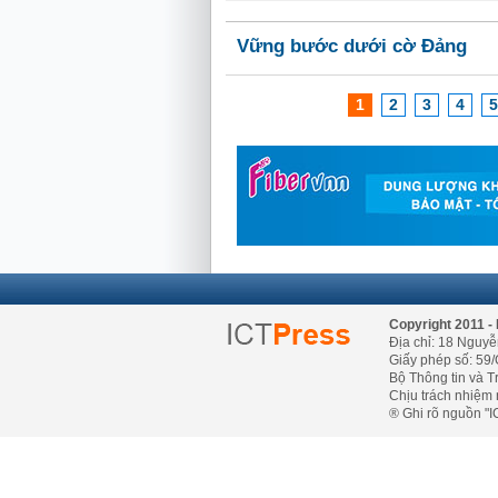
Vững bước dưới cờ Đảng
1
2
3
4
5
Copyright 2011 - 
Địa chỉ: 18 Nguyễ
Giấy phép số: 59/
Bộ Thông tin và T
Chịu trách nhiệm 
® Ghi rõ nguồn "IC