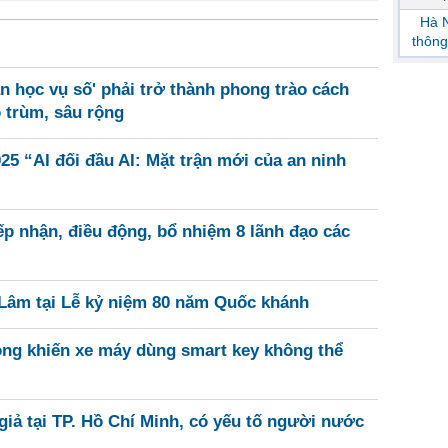
Hà N
thông
n học vụ số' phải trở thành phong trào cách
o trùm, sâu rộng
25 “AI đối đầu AI: Mặt trận mới của an ninh
ếp nhận, điều động, bổ nhiệm 8 lãnh đạo các
 Lâm tại Lễ kỷ niệm 80 năm Quốc khánh
óng khiến xe máy dùng smart key không thể
giả tại TP. Hồ Chí Minh, có yếu tố người nước