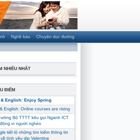
ành
Nghề báo
Chuyện dọc đường
M NHIỀU NHẤT
U ĐIỂM
 & English: Enjoy Spring
 & English: Online courses are rising
trưởng Bộ TTTT kêu gọi Ngành ICT
động vì người nghèo
le tiết lộ những tìm kiếm thông tin
ị về tình yêu dịp Valentine