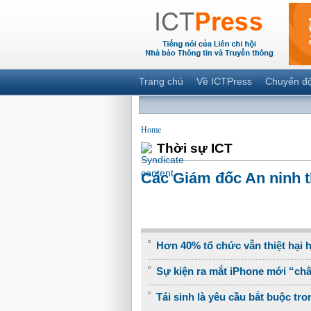
Trang chủ
Về ICTPress
Chuyển đ
Home
Thời sự ICT
Các Giám đốc An ninh t
Hơn 40% tổ chức vẫn thiệt hại 
Sự kiện ra mắt iPhone mới “châ
Tái sinh là yêu cầu bắt buộc tr