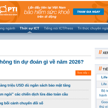
ộng ngành
Thời sự ICT
Tiếng nói ICTPress
Tri thức chuyên ng
//
XE
hông tin dự đoán gì về năm 2026?
//
TIÊ
Xem tiếp »
Life
Life
hàng triệu USD dù ngân sách bảo mật tăng
Bộ 
m ngòi” các chiến dịch lừa đảo toàn cầu
hành 
Goog
ong bối cảnh chuyển đối số
thú v