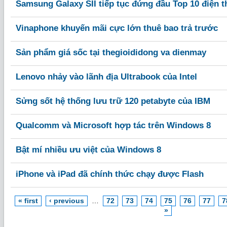
Samsung Galaxy SII tiếp tục đứng đầu Top 10 điện t
Vinaphone khuyến mãi cực lớn thuê bao trả trước
Sản phẩm giá sốc tại thegioididong va dienmay
Lenovo nhảy vào lãnh địa Ultrabook của Intel
Sửng sốt hệ thống lưu trữ 120 petabyte của IBM
Qualcomm và Microsoft hợp tác trên Windows 8
Bật mí nhiều ưu việt của Windows 8
iPhone và iPad đã chính thức chạy được Flash
« first
‹ previous
…
72
73
74
75
76
77
7
»