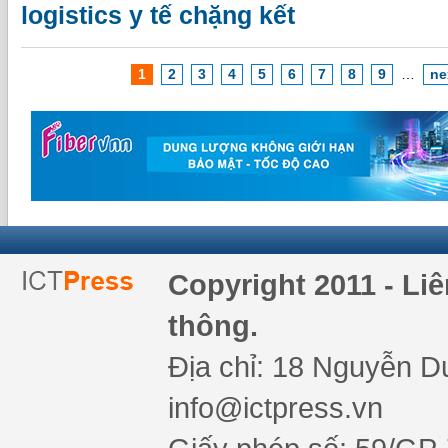
logistics y tế chặng kết
1
2
3
4
5
6
7
8
9
…
ne
Copyright 2011 - Li
thông.
Địa chỉ: 18 Nguyễn Du
info@ictpress.vn