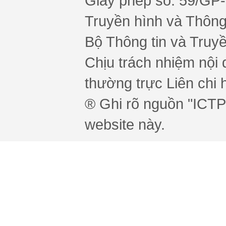
Giấy phép số: 59/GP
Truyền hình và Thông 
Bộ Thông tin và Truy
Chịu trách nhiệm nội 
thường trực Liên chi h
® Ghi rõ nguồn "ICTPr
website này.