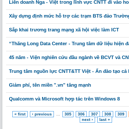
Liên doanh Nga - Việt trong lĩnh vực CNTT đi vào h
Xây dựng định mức hỗ trợ các trạm BTS đảo Trường
Sắp khai trương trang mạng xã hội việc làm ICT
“Thăng Long Data Center - Trung tâm dữ liệu hiện đ
45 năm - Viện nghiên cứu đầu ngành về BCVT và C
Trung tâm nguồn lực CNTT&TT Việt - Ấn đào tạo cả 
Giảm phí, tên miền ".vn" tăng mạnh
Qualcomm và Microsoft hợp tác trên Windows 8
« first
‹ previous
…
305
306
307
308
309
next ›
last »