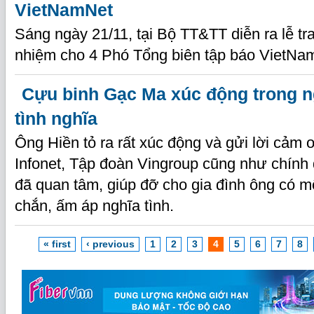
VietNamNet
Sáng ngày 21/11, tại Bộ TT&TT diễn ra lễ tr
nhiệm cho 4 Phó Tổng biên tập báo VietNa
Cựu binh Gạc Ma xúc động trong 
tình nghĩa
Ông Hiền tỏ ra rất xúc động và gửi lời cảm 
Infonet, Tập đoàn Vingroup cũng như chính
đã quan tâm, giúp đỡ cho gia đình ông có m
chắn, ấm áp nghĩa tình.
« first
‹ previous
1
2
3
4
5
6
7
8