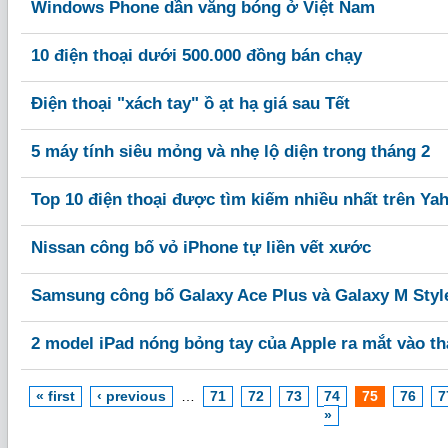
Windows Phone dần vắng bóng ở Việt Nam
10 điện thoại dưới 500.000 đồng bán chạy
Điện thoại "xách tay" ồ ạt hạ giá sau Tết
5 máy tính siêu mỏng và nhẹ lộ diện trong tháng 2
Top 10 điện thoại được tìm kiếm nhiều nhất trên Ya
Nissan công bố vỏ iPhone tự liền vết xước
Samsung công bố Galaxy Ace Plus và Galaxy M Styl
2 model iPad nóng bỏng tay của Apple ra mắt vào th
« first
‹ previous
…
71
72
73
74
75
76
7
»