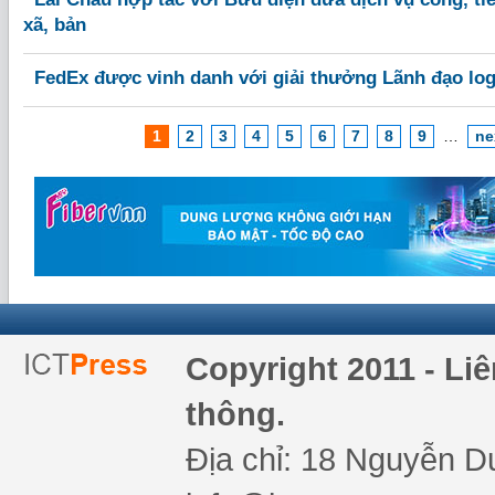
xã, bản
FedEx được vinh danh với giải thưởng Lãnh đạo logi
1
2
3
4
5
6
7
8
9
…
ne
Copyright 2011 - Li
thông.
Địa chỉ: 18 Nguyễn Du