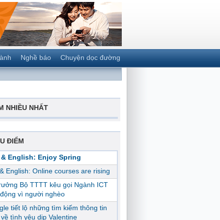
gành
Nghề báo
Chuyện dọc đường
M NHIỀU NHẤT
U ĐIỂM
 & English: Enjoy Spring
 & English: Online courses are rising
trưởng Bộ TTTT kêu gọi Ngành ICT
động vì người nghèo
le tiết lộ những tìm kiếm thông tin
ị về tình yêu dịp Valentine