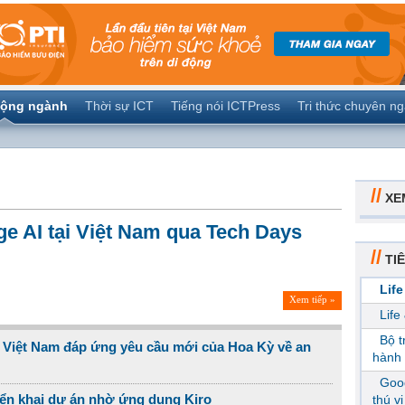
ộng ngành
Thời sự ICT
Tiếng nói ICTPress
Tri thức chuyên n
//
XE
ge AI tại Việt Nam qua Tech Days
//
TIÊ
Life
Xem tiếp »
Life
Bộ 
u Việt Nam đáp ứng yêu cầu mới của Hoa Kỳ về an
hành 
Goog
iển khai dự án nhờ ứng dụng Kiro
thú v