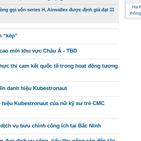
Hà N
ng gọi vốn series H, Airwallex được định giá đạt 11
thông
h “kép”
p cao mới khu vực Châu Á - TBD
hực thi cam kết quốc tế trong hoạt động tương
đến danh hiệu Kubestronaut
 hiệu Kubestronaut của nữ kỹ sư trẻ CMC
dịch vụ bưu chính công ích tại Bắc Ninh
n đưa dịch vụ công, tiêu thụ nông sản đến tận