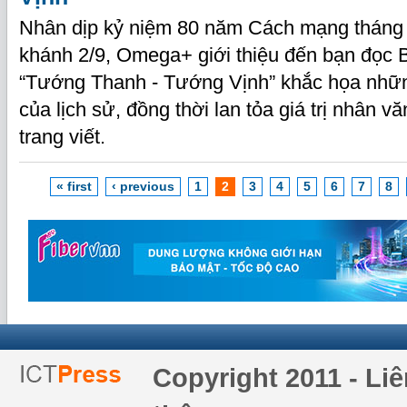
Nhân dịp kỷ niệm 80 năm Cách mạng tháng
khánh 2/9, Omega+ giới thiệu đến bạn đọc 
“Tướng Thanh - Tướng Vịnh” khắc họa những
của lịch sử, đồng thời lan tỏa giá trị nhân v
trang viết.
« first
‹ previous
1
2
3
4
5
6
7
8
Copyright 2011 - Li