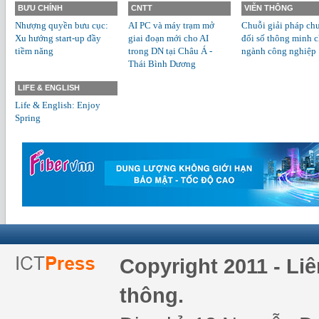
BƯU CHÍNH
CNTT
VIỄN THÔNG
Nhượng quyền bưu cục:
AI PC và máy trạm mở
Chuỗi giải pháp ch
Xu hướng start-up đầy
giai đoạn mới cho AI
đổi số thông minh 
tiềm năng
trong DN tại Châu Á -
ngành công nghiệp
Thái Bình Dương
LIFE & ENGLISH
Life & English: Enjoy
Spring
Copyright 2011 - Li
thông.