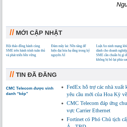
Ngu
//
MỚI CẬP NHẬT
Hội thảo đồng hành cùng
Đám mây lai: Nền tảng để
Luật An ninh mạng kh
SME trên hành trình tuân thủ
hiện đại hóa hạ tầng trong kỷ
dành cho doanh nghiệp
và phát triển bền vững
nguyên AI
SME cần chuẩn bị gì đ
không bị bỏ lại phía sa
//
TIN ĐÃ ĐĂNG
FedEx hỗ trợ các nhà xuất
CMC Telecom được vinh
danh “kép”
yêu cầu mới của Hoa Kỳ về
CMC Telecom đáp ứng chuẩ
vực Carrier Ethernet
Fortinet có Phó Chủ tịch c
Á - TBD