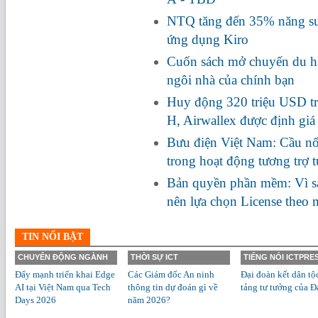
NTQ tăng đến 35% năng suấ
ứng dụng Kiro
Cuốn sách mở chuyến du hà
ngôi nhà của chính bạn
Huy động 320 triệu USD tr
H, Airwallex được định giá
Bưu điện Việt Nam: Cầu nối
trong hoạt động tương trợ 
Bản quyền phần mềm: Vì s
nên lựa chọn License theo
TIN NỔI BẬT
CHUYỂN ĐỘNG NGÀNH
THỜI SỰ ICT
TIẾNG NÓI ICTPRE
Đẩy mạnh triển khai Edge
Các Giám đốc An ninh
Đại đoàn kết dân tộ
AI tại Việt Nam qua Tech
thông tin dự đoán gì về
tảng tư tưởng của Đ
Days 2026
năm 2026?