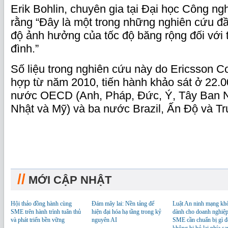
Erik Bohlin, chuyên gia tại Đại học Công n
rằng “Đây là một trong những nghiên cứu đ
độ ảnh hưởng của tốc độ băng rộng đối với 
đình.”
Số liệu trong nghiên cứu này do Ericsson 
hợp từ năm 2010, tiến hành khảo sát ở 22.0
nước OECD (Anh, Pháp, Đức, Ý, Tây Ban N
Nhật và Mỹ) và ba nước Brazil, Ấn Độ và T
//
MỚI CẬP NHẬT
Hội thảo đồng hành cùng
Đám mây lai: Nền tảng để
Luật An ninh mạng kh
SME trên hành trình tuân thủ
hiện đại hóa hạ tầng trong kỷ
dành cho doanh nghiệp
và phát triển bền vững
nguyên AI
SME cần chuẩn bị gì đ