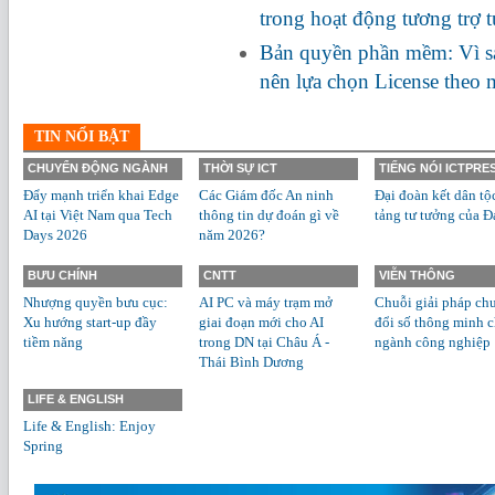
trong hoạt động tương trợ 
Bản quyền phần mềm: Vì s
nên lựa chọn License theo
TIN NỔI BẬT
CHUYỂN ĐỘNG NGÀNH
THỜI SỰ ICT
TIẾNG NÓI ICTPRE
Đẩy mạnh triển khai Edge
Các Giám đốc An ninh
Đại đoàn kết dân tộ
AI tại Việt Nam qua Tech
thông tin dự đoán gì về
tảng tư tưởng của Đ
Days 2026
năm 2026?
BƯU CHÍNH
CNTT
VIỄN THÔNG
Nhượng quyền bưu cục:
AI PC và máy trạm mở
Chuỗi giải pháp ch
Xu hướng start-up đầy
giai đoạn mới cho AI
đổi số thông minh 
tiềm năng
trong DN tại Châu Á -
ngành công nghiệp
Thái Bình Dương
LIFE & ENGLISH
Life & English: Enjoy
Spring