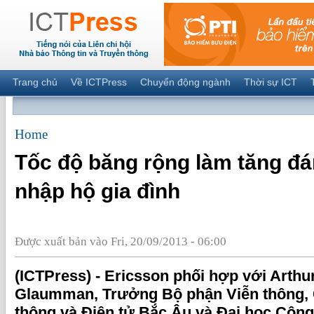
Trang chủ
Về ICTPress
Chuyển động ngành
Thời sự ICT
Home
Tốc độ băng rộng làm tăng đá
nhập hộ gia đình
Được xuất bản vào Fri, 20/09/2013 - 06:00
(ICTPress) - Ericsson phối hợp với Arthur 
Glaumman, Trưởng Bộ phận Viễn thông, 
thông và Điện tử Bắc Âu và Đại học Côn