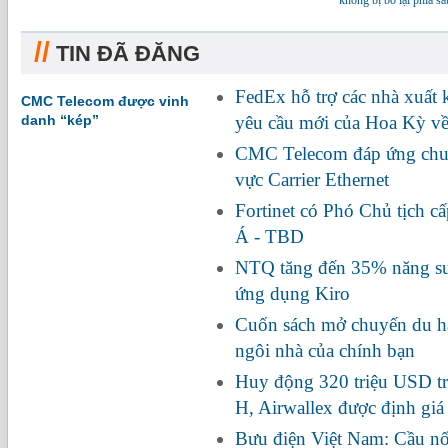
không bị bỏ lại phía sa
//
TIN ĐÃ ĐĂNG
FedEx hỗ trợ các nhà xuất
CMC Telecom được vinh
danh “kép”
yêu cầu mới của Hoa Kỳ về
CMC Telecom đáp ứng chuẩ
vực Carrier Ethernet
Fortinet có Phó Chủ tịch c
Á - TBD
NTQ tăng đến 35% năng suấ
ứng dụng Kiro
Cuốn sách mở chuyến du hà
ngôi nhà của chính bạn
Huy động 320 triệu USD tr
H, Airwallex được định giá
Bưu điện Việt Nam: Cầu nối