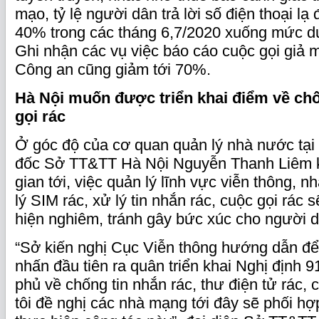
mạo, tỷ lệ người dân trả lời số điện thoại l
40% trong các tháng 6,7/2020 xuống mức d
Ghi nhận các vụ việc báo cáo cuộc gọi giả 
Công an cũng giảm tới 70%.
Hà Nội muốn được triển khai điểm về chố
gọi rác
Ở góc độ của cơ quan quản lý nhà nước tại
đốc Sở TT&TT Hà Nội Nguyễn Thanh Liêm k
gian tới, việc quản lý lĩnh vực viễn thông, n
lý SIM rác, xử lý tin nhắn rác, cuộc gọi rác
hiện nghiêm, tránh gây bức xúc cho người d
“Sở kiến nghị Cục Viễn thông hướng dẫn để
nhấn đầu tiên ra quân triển khai Nghị định 
phủ về chống tin nhắn rác, thư điện tử rác, 
tôi đề nghị các nhà mạng tới đây sẽ phối h