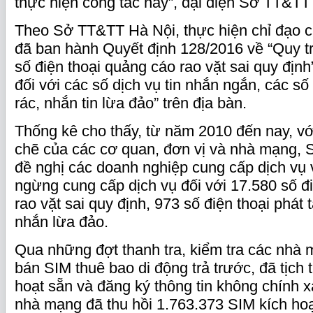
thực hiện công tác này”, đại diện Sở TT&TT
Theo Sở TT&TT Hà Nội, thực hiện chỉ đạo 
đã ban hành Quyết định 128/2016 về “Quy trì
số điện thoại quảng cáo rao vặt sai quy định”
đối với các số dịch vụ tin nhắn ngắn, các số 
rác, nhắn tin lừa đảo” trên địa bàn.
Thống kê cho thấy, từ năm 2010 đến nay, vớ
chẽ của các cơ quan, đơn vị và nhà mạng,
đề nghị các doanh nghiệp cung cấp dịch vụ 
ngừng cung cấp dịch vụ đối với 17.580 số đ
rao vặt sai quy định, 973 số điện thoại phát t
nhắn lừa đảo.
Qua những đợt thanh tra, kiểm tra các nhà m
bán SIM thuê bao di động trả trước, đã tịch 
hoạt sẵn và đăng ký thông tin không chính x
nhà mạng đã thu hồi 1.763.373 SIM kích hoạ