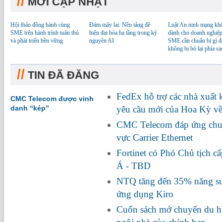
//
MỚI CẬP NHẬT
Hội thảo đồng hành cùng
Đám mây lai: Nền tảng để
Luật An ninh mạng kh
SME trên hành trình tuân thủ
hiện đại hóa hạ tầng trong kỷ
dành cho doanh nghiệp
và phát triển bền vững
nguyên AI
SME cần chuẩn bị gì đ
không bị bỏ lại phía sa
//
TIN ĐÃ ĐĂNG
FedEx hỗ trợ các nhà xuất
CMC Telecom được vinh
danh “kép”
yêu cầu mới của Hoa Kỳ về
CMC Telecom đáp ứng chuẩ
vực Carrier Ethernet
Fortinet có Phó Chủ tịch c
Á - TBD
NTQ tăng đến 35% năng suấ
ứng dụng Kiro
Cuốn sách mở chuyến du hà