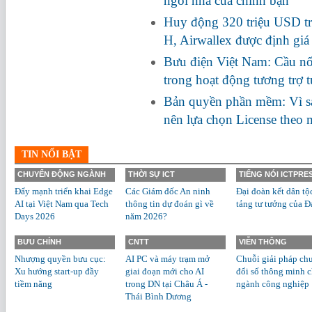
ngôi nhà của chính bạn
Huy động 320 triệu USD tr
H, Airwallex được định giá
Bưu điện Việt Nam: Cầu nối
trong hoạt động tương trợ 
Bản quyền phần mềm: Vì s
nên lựa chọn License theo
TIN NỔI BẬT
CHUYỂN ĐỘNG NGÀNH
THỜI SỰ ICT
TIẾNG NÓI ICTPRE
Đẩy mạnh triển khai Edge
Các Giám đốc An ninh
Đại đoàn kết dân tộ
AI tại Việt Nam qua Tech
thông tin dự đoán gì về
tảng tư tưởng của Đ
Days 2026
năm 2026?
BƯU CHÍNH
CNTT
VIỄN THÔNG
Nhượng quyền bưu cục:
AI PC và máy trạm mở
Chuỗi giải pháp ch
Xu hướng start-up đầy
giai đoạn mới cho AI
đổi số thông minh 
tiềm năng
trong DN tại Châu Á -
ngành công nghiệp
Thái Bình Dương