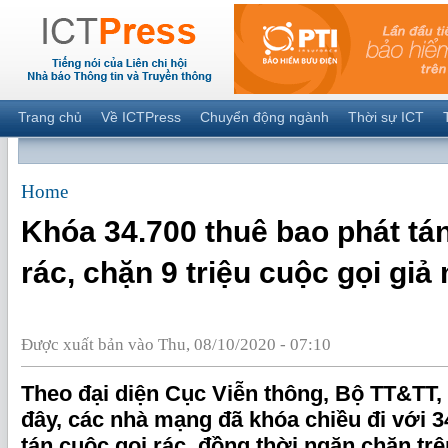
Trang chủ
Về ICTPress
Chuyển động ngành
Thời sự ICT
Home
Khóa 34.700 thuê bao phát tá
rác, chặn 9 triệu cuộc gọi giả
Được xuất bản vào Thu, 08/10/2020 - 07:10
Theo đại diện Cục Viễn thông, Bộ TT&TT, 
đây, các nhà mạng đã khóa chiều đi với 3
tán cuộc gọi rác, đồng thời ngăn chặn trê